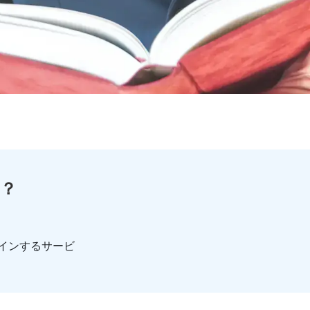
？
インするサービ