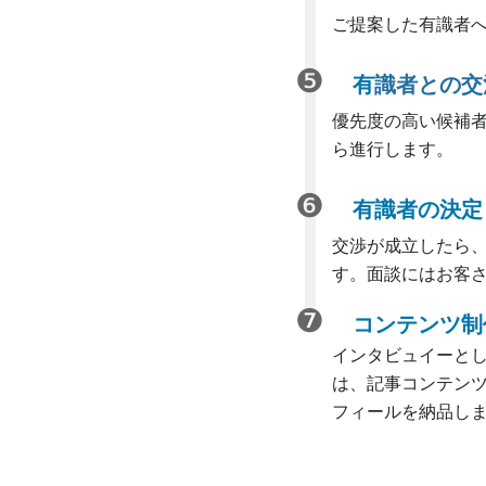
ご提案した有識者
有
識者との交
優先度の高い候補
ら進行します。
有識者の決定
交渉が成立したら
す。面談にはお客
コンテンツ制
インタビュイーと
は、記事コンテン
フィールを納品し